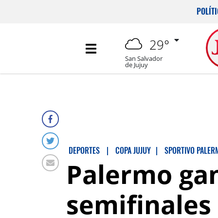
POLÍT
29°
San Salvador
de Jujuy
DEPORTES
|
COPA JUJUY
|
SPORTIVO PALER
Palermo gan
semifinales