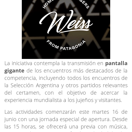
La iniciativa contempla la transmisión en
pantalla
gigante
de los encuentros más destacados de la
competencia, incluyendo todos los encuentros de
la Selección Argentina y otros partidos relevantes
del certamen, con el objetivo de acercar la
experiencia mundialista a los jujeños y visitantes.
Las actividades comenzarán este martes 16 de
junio con una jornada especial de apertura. Desde
las 15 horas, se ofrecerá una previa con música,