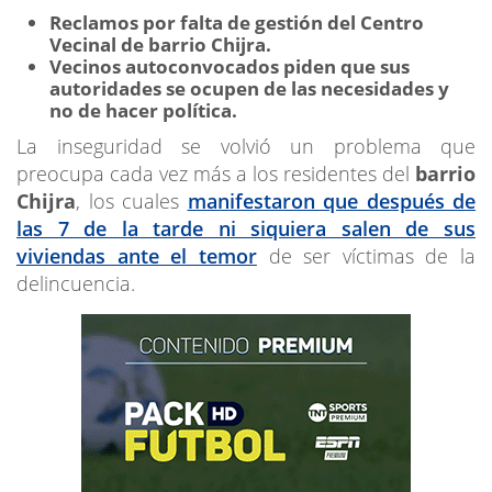
Reclamos por falta de gestión del Centro
Vecinal de barrio Chijra.
Vecinos autoconvocados p
iden que sus
autoridades se ocupen de las necesidades y
no de hacer política.
La inseguridad se volvió un problema que
preocupa cada vez más a los residentes del
barrio
Chijra
, los cuales
manifestaron que después de
las 7 de la tarde ni siquiera salen de sus
viviendas ante el temor
de ser víctimas de la
delincuencia.