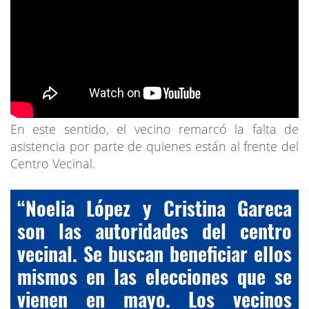
En este sentido, el vecino remarcó la falta de
asistencia por parte de quienes están al frente del
Centro Vecinal.
“Noelia López y Cristina Gareca
son las autoridades del centro
vecinal. Se buscan beneficiar ellos
mismos en las elecciones que se
vienen en mayo. Los vecinos