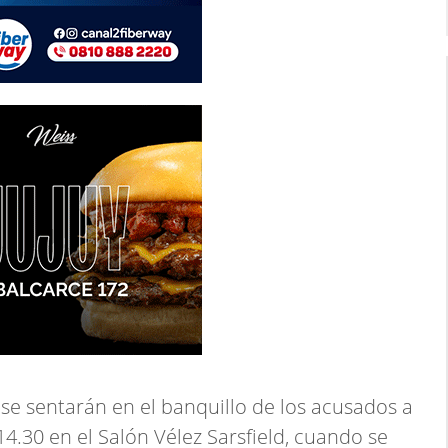
 se sentarán en el banquillo de los acusados a
 14.30 en el Salón Vélez Sarsfield, cuando se