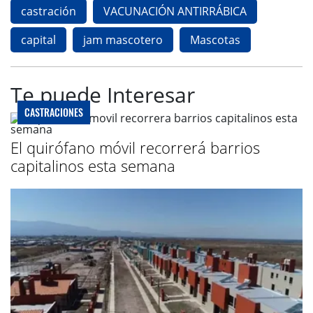
castración
VACUNACIÓN ANTIRRÁBICA
capital
jam mascotero
Mascotas
Te puede Interesar
CASTRACIONES
El quirófano móvil recorrerá barrios
capitalinos esta semana