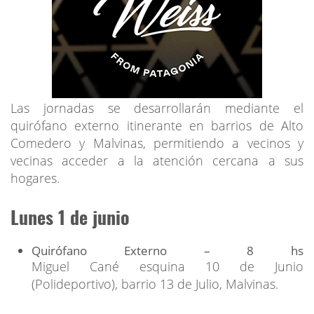
Las jornadas se desarrollarán mediante el
quirófano externo itinerante en barrios de Alto
Comedero y Malvinas, permitiendo a vecinos y
vecinas acceder a la atención cercana a sus
hogares.
Lunes 1 de junio
Quirófano Externo – 8 hs
Miguel Cané esquina 10 de Junio
(Polideportivo), barrio 13 de Julio, Malvinas.