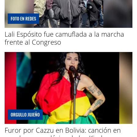
FOTO EN REDES
Lali Espósito fue camuflada a la marcha
frente al Congreso
ORGULLO JUJEÑO
Furor por Cazzu en Bolivia: canción en