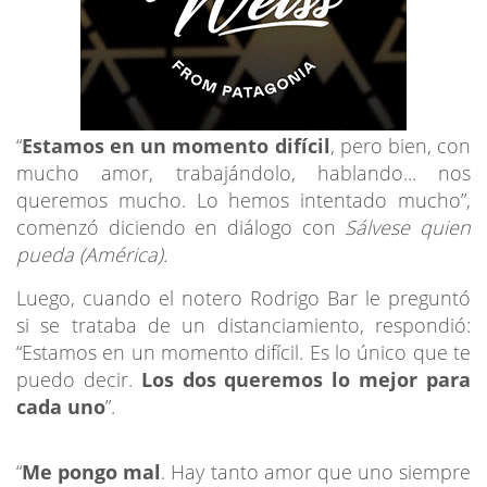
“
Estamos en un momento difícil
, pero bien, con
mucho amor, trabajándolo, hablando... nos
queremos mucho. Lo hemos intentado mucho”,
comenzó diciendo en diálogo con
Sálvese quien
pueda (América).
Luego, cuando el notero Rodrigo Bar le preguntó
si se trataba de un distanciamiento, respondió:
“Estamos en un momento difícil. Es lo único que te
puedo decir.
Los dos queremos lo mejor para
cada uno
”.
“
Me pongo mal
. Hay tanto amor que uno siempre