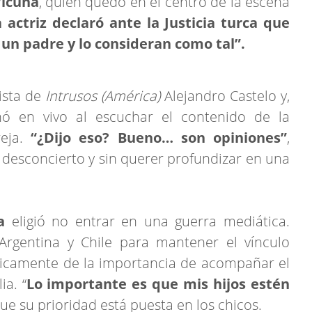
icuña
, quien quedó en el centro de la escena
 actriz declaró ante la Justicia turca que
un padre y lo consideran como tal”.
ista de
Intrusos (América)
Alejandro Castelo y,
nó en vivo al escuchar el contenido de la
reja.
“¿Dijo eso? Bueno… son opiniones”
,
n desconcierto y sin querer profundizar en una
a
eligió no entrar en una guerra mediática.
Argentina y Chile para mantener el vínculo
licamente de la importancia de acompañar el
a. “
Lo importante es que mis hijos estén
que su prioridad está puesta en los chicos.