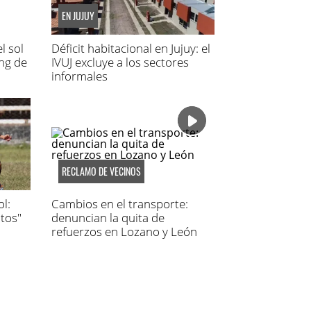
EN JUJUY
l sol
Déficit habitacional en Jujuy: el
ing de
IVUJ excluye a los sectores
informales
RECLAMO DE VECINOS
l:
Cambios en el transporte:
tos"
denuncian la quita de
refuerzos en Lozano y León