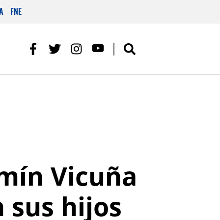
A
FNE
amín Vicuña
 sus hijos