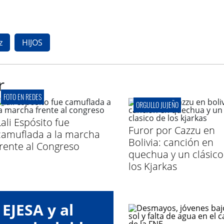
z
HIJOS
r
FOTO EN REDES
ORGULLO JUJEÑO
Lali Espósito fue
Furor por Cazzu en
camuflada a la marcha
Bolivia: canción en
frente al Congreso
quechua y un clásico
los Kjarkas
EJESA y al