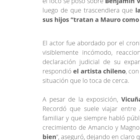
el foco se posó sobre
Benjamín V
luego de que trascendiera que
la
sus hijos “tratan a Mauro como 
El actor fue abordado por el cron
visiblemente incómodo, reaccio
declaración judicial de su expa
respondió
el artista chileno
, co
situación que lo toca de cerca.
A pesar de la exposición,
Vicuñ
Recordó que suele viajar entre 
familiar y que siempre habló púb
crecimiento de Amancio y Magnoli
bien
”, aseguró, dejando en claro 