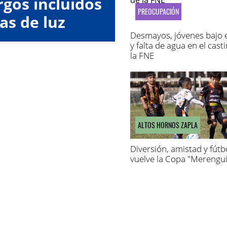
gos incluidos
PREOCUPACIÓN
as de luz
Desmayos, jóvenes bajo e
y falta de agua en el cast
la FNE
ALTOS HORNOS ZAPLA
Diversión, amistad y fútbo
vuelve la Copa "Merengui