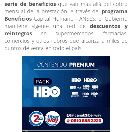
serie de beneficios
que van más allá del cobro
mensual de la prestación. A través del
programa
Beneficios
Capital Humano - ANSES, el Gobierno
mantiene vigente una red de
descuentos y
reintegros
en supermercados, farmacias,
comercios y otros rubros que alcanza a miles de
puntos de venta en todo el país.