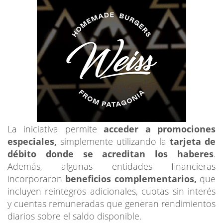
La iniciativa permite
acceder a promociones
especiales,
simplemente utilizando la
tarjeta de
débito donde se acreditan los haberes
.
Además, algunas entidades financieras
incorporaron
beneficios complementarios,
que
incluyen reintegros adicionales, cuotas sin interés
y cuentas remuneradas que generan rendimientos
diarios sobre el saldo disponible.