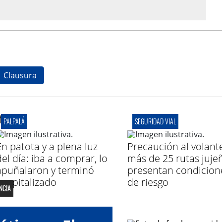
Clausura
r
PALPALÁ
SEGURIDAD VIAL
En patota y a plena luz
Precaución al volant
del día: iba a comprar, lo
más de 25 rutas juje
apuñalaron y terminó
presentan condicion
hospitalizado
de riesgo
NCIA