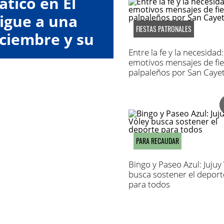
tico en El
igue a una
FIESTAS PATRONALES
ciembre y su
Entre la fe y la necesidad:
a Justicia
emotivos mensajes de fie
palpaleños por San Caye
PARA RECAUDAR
Bingo y Paseo Azul: Jujuy
busca sostener el deport
para todos