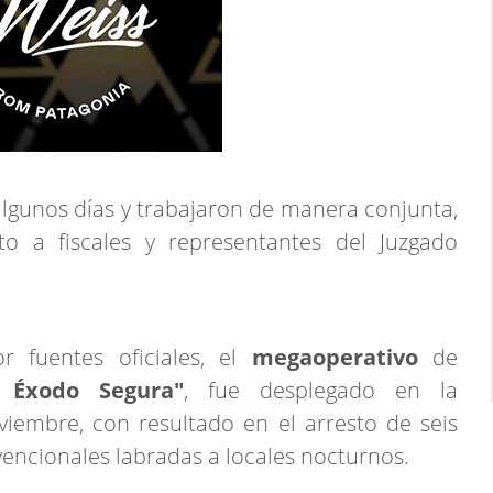
algunos días y trabajaron de manera conjunta,
nto a fiscales y representantes del Juzgado
 fuentes oficiales, el
megaoperativo
de
 Éxodo Segura"
, fue desplegado en la
embre, con resultado en el arresto de seis
vencionales labradas a locales nocturnos.