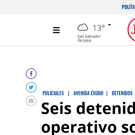
POLÍT
13°
San Salvador
de Jujuy
POLICIALES
|
AVENIDA ÉXODO
|
DETENIDOS
Seis deteni
operativo s