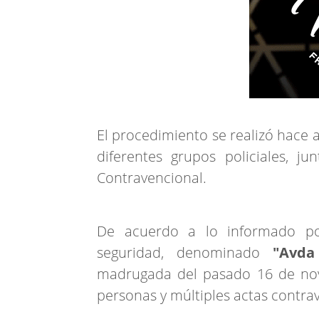
El procedimiento se realizó hace 
diferentes grupos policiales, ju
Contravencional.
De acuerdo a lo informado por
seguridad, denominado
"Avda
madrugada del pasado 16 de novi
personas y múltiples actas contra