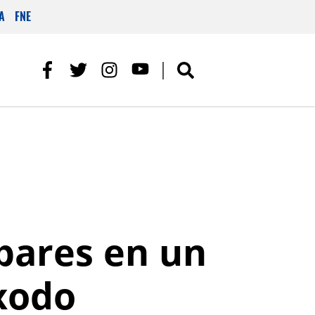
A
FNE
 bares en un
xodo