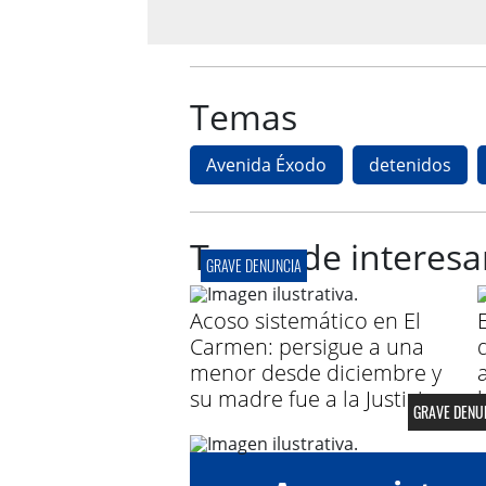
Temas
Avenida Éxodo
detenidos
Te puede interesa
GRAVE DENUNCIA
Acoso sistemático en El
Carmen: persigue a una
menor desde diciembre y
su madre fue a la Justicia
GRAVE DENU