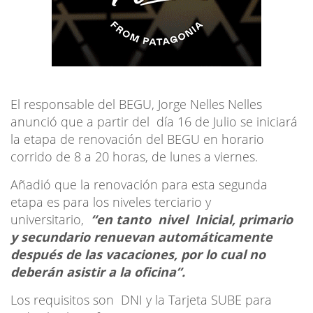
El responsable del BEGU, Jorge Nelles Nelles
anunció que a partir del día 16 de Julio se iniciará
la etapa de renovación del BEGU en horario
corrido de 8 a 20 horas, de lunes a viernes.
Añadió que la renovación para esta segunda
etapa es para los niveles terciario y
universitario,
“en tanto nivel Inicial, primario
y secundario renuevan automáticamente
después de las vacaciones, por lo cual no
deberán asistir a la oficina”.
Los requisitos son DNI y la Tarjeta SUBE para