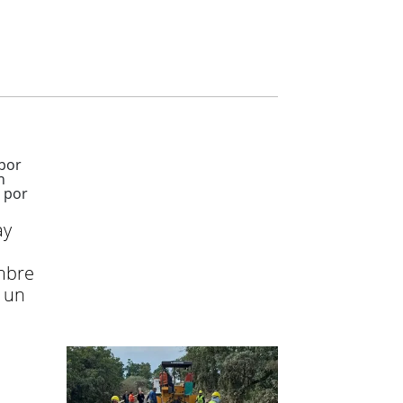
ay
mbre
 un