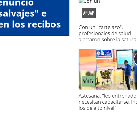
enunció
alvajes" e
APUAP
en los recibos
Con un "cartelazo",
eldo
profesionales de salud
alertaron sobre la satura
de los hospitales
VÓLEY
Astesana: "los entrenado
necesitan capacitarse, in
los de alto nivel"