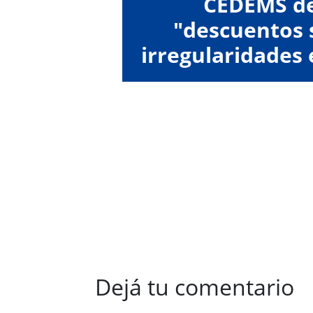
CEDEMS d
"descuentos s
irregularidades 
de su
Dejá tu comentario