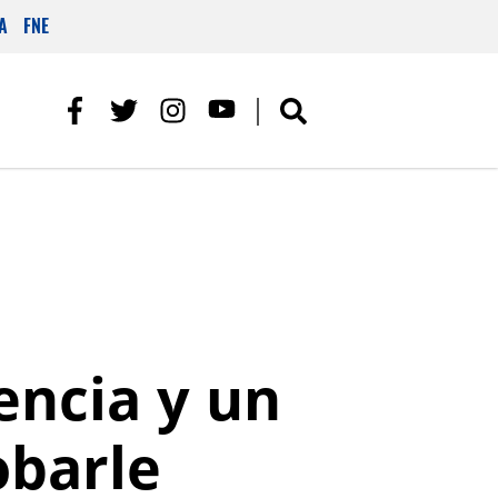
A
FNE
ncia y un
obarle