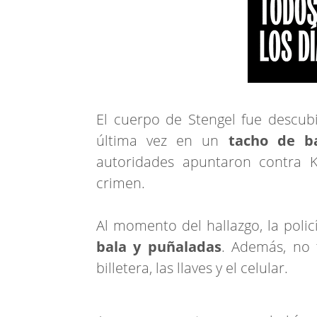
El cuerpo de Stengel fue descub
última vez en un
tacho de 
autoridades apuntaron contra K
crimen.
Al momento del hallazgo, la polic
bala y puñaladas
. Además, no 
billetera, las llaves y el celular.