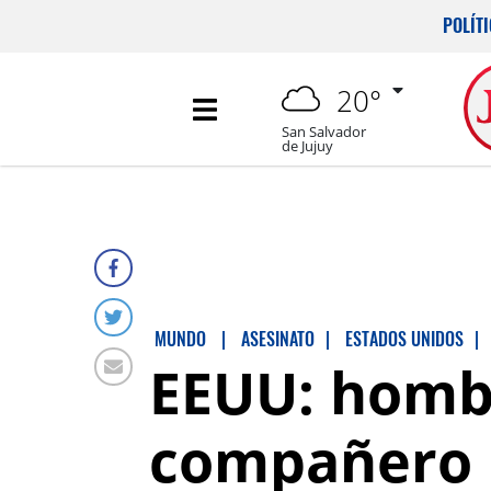
POLÍT
20°
San Salvador
de Jujuy
MUNDO
|
ASESINATO
|
ESTADOS UNIDOS
|
EEUU: hombr
compañero l