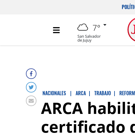
POLÍT
7°
San Salvador
de Jujuy
NACIONALES
|
ARCA
|
TRABAJO
|
REFORM
ARCA habilit
certificado 