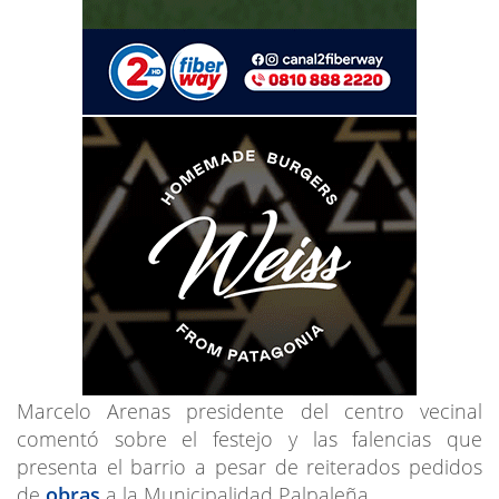
Marcelo Arenas presidente del centro vecinal
comentó sobre el festejo y las falencias que
presenta el barrio a pesar de reiterados pedidos
de
obras
a la Municipalidad Palpaleña.