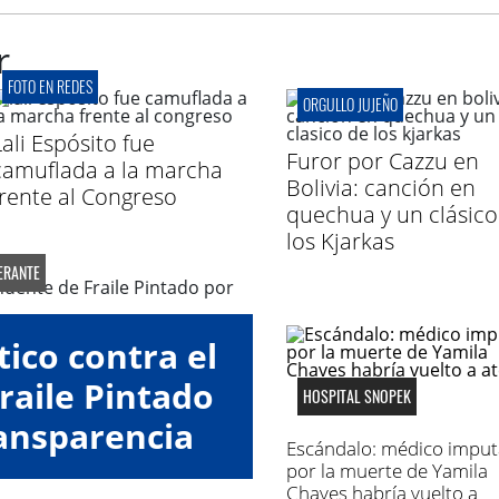
r
FOTO EN REDES
ORGULLO JUJEÑO
Lali Espósito fue
Furor por Cazzu en
camuflada a la marcha
Bolivia: canción en
frente al Congreso
quechua y un clásico
los Kjarkas
ERANTE
tico contra el
raile Pintado
HOSPITAL SNOPEK
ransparencia
Escándalo: médico impu
por la muerte de Yamila
Chaves habría vuelto a