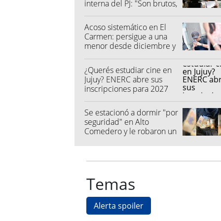
interna del PJ: "Son brutos,
quisieron hacer fraude"
Acoso sistemático en El
Carmen: persigue a una
menor desde diciembre y
su madre fue a la Justicia
¿Querés estudiar cine en
Jujuy? ENERC abre sus
inscripciones para 2027
Se estacionó a dormir "por
seguridad" en Alto
Comedero y le robaron un
millón de pesos
Temas
Alerta spoiler