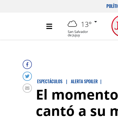
POLÍT
13°
San Salvador
de Jujuy
ESPECTÁCULOS
|
ALERTA SPOILER
|
El momento 
cantó a su 