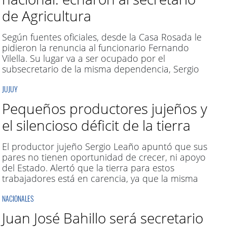
de Agricultura
Según fuentes oficiales, desde la Casa Rosada le
pidieron la renuncia al funcionario Fernando
Vilella. Su lugar va a ser ocupado por el
subsecretario de la misma dependencia, Sergio
Iraeta
JUJUY
Pequeños productores jujeños y
el silencioso déficit de la tierra
El productor jujeño Sergio Leaño apuntó que sus
pares no tienen oportunidad de crecer, ni apoyo
del Estado. Alertó que la tierra para estos
trabajadores está en carencia, ya que la misma
está concentrada en grandes empresarios. “No
NACIONALES
hay planes ni financiación para compra de 3 o 5
hectáreas que necesita el productor, además
Juan José Bahillo será secretario
debe contar con ingresos para arrendar, mano