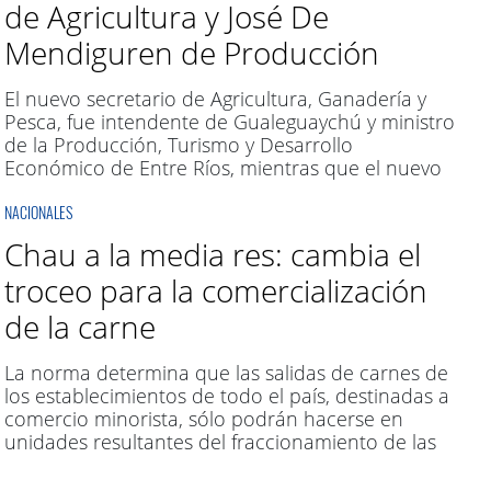
de Agricultura y José De
de obra, insumos y fertilizantes”, recalcó.
Mendiguren de Producción
El nuevo secretario de Agricultura, Ganadería y
Pesca, fue intendente de Gualeguaychú y ministro
de la Producción, Turismo y Desarrollo
Económico de Entre Ríos, mientras que el nuevo
secretario de Producción es presidente del Banco
NACIONALES
de Inversión y Comercio Exterior y dirigente de la
UIA.
Chau a la media res: cambia el
troceo para la comercialización
de la carne
La norma determina que las salidas de carnes de
los establecimientos de todo el país, destinadas a
comercio minorista, sólo podrán hacerse en
unidades resultantes del fraccionamiento de las
medias reses en trozos cuyos pesos individuales
no superarán los 32 kilogramos.