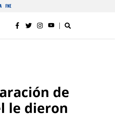
A
FNE
aración de
l le dieron