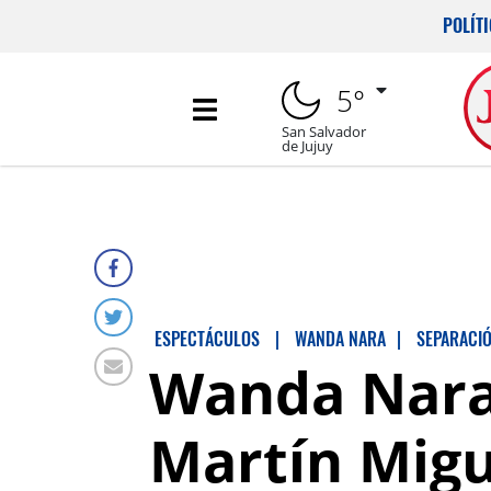
POLÍT
5°
San Salvador
de Jujuy
ESPECTÁCULOS
|
WANDA NARA
|
SEPARACI
Wanda Nara
Martín Migue