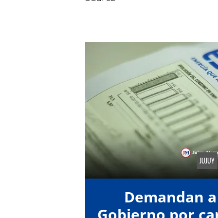
JUJUY
Demandan a 
Gobierno por car