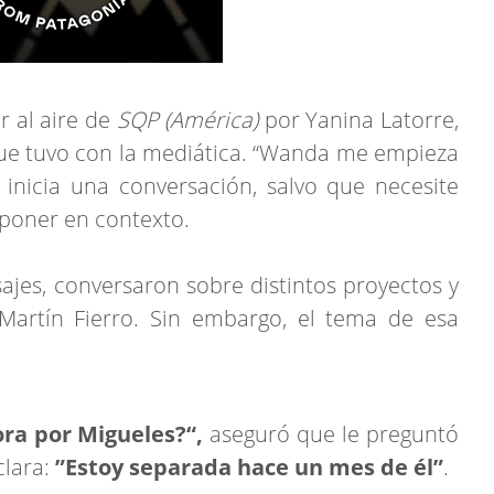
r al aire de
SQP (América)
por Yanina Latorre,
que tuvo con la mediática. “Wanda me empieza
 inicia una conversación, salvo que necesite
 poner en contexto.
jes, conversaron sobre distintos proyectos y
Martín Fierro. Sin embargo, el tema de esa
ra por Migueles?“,
aseguró que le preguntó
clara:
”Estoy separada hace un mes de él”
.