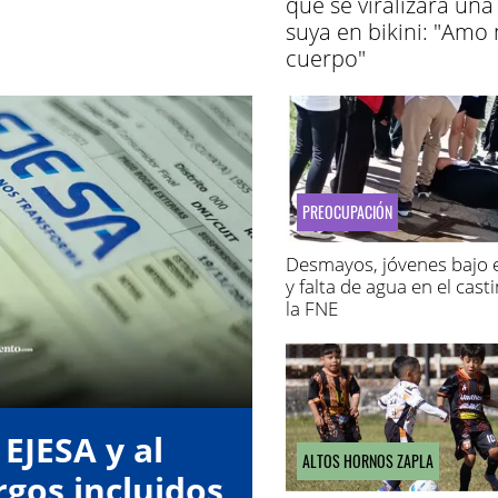
que se viralizara una
suya en bikini: "Amo
cuerpo"
PREOCUPACIÓN
Desmayos, jóvenes bajo e
y falta de agua en el cast
la FNE
EJESA y al
ALTOS HORNOS ZAPLA
gos incluidos