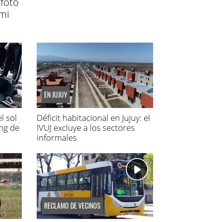
 foto
 mi
EN JUJUY
l sol
Déficit habitacional en Jujuy: el
ing de
IVUJ excluye a los sectores
informales
RECLAMO DE VECINOS