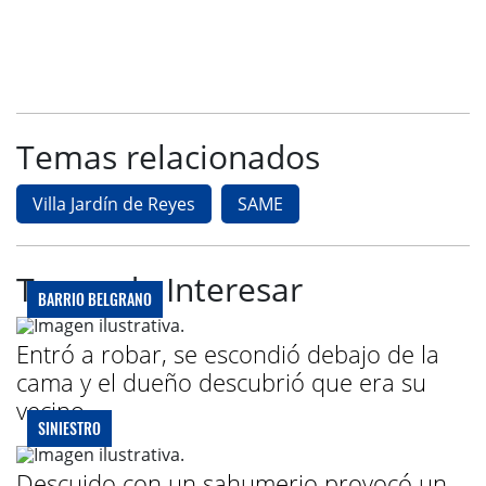
Temas relacionados
Villa Jardín de Reyes
SAME
Te puede Interesar
BARRIO BELGRANO
Entró a robar, se escondió debajo de la
cama y el dueño descubrió que era su
vecino
SINIESTRO
Descuido con un sahumerio provocó un