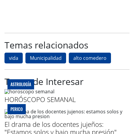
Temas relacionados
vida
Municipalidad
alto comedero
Te puede Interesar
ASTROLOGÍA
HORÓSCOPO SEMANAL
PERICO
El drama de los docentes jujeños:
"Estamos solos y bajo mucha presión"