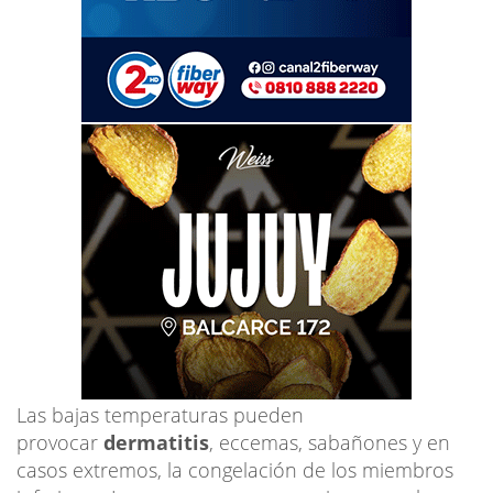
Las bajas temperaturas pueden
provocar
dermatitis
, eccemas, sabañones y en
casos extremos, la congelación de los miembros