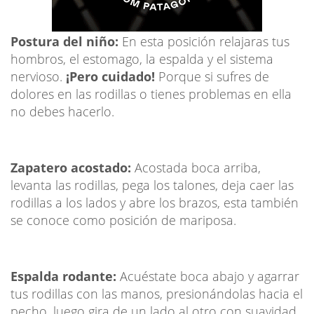
Postura del niño:
En esta posición relajaras tus
hombros, el estomago, la espalda y el sistema
nervioso.
¡Pero cuidado!
Porque si sufres de
dolores en las rodillas o tienes problemas en ella
no debes hacerlo.
Zapatero acostado:
Acostada boca arriba,
levanta las rodillas, pega los talones, deja caer las
rodillas a los lados y abre los brazos, esta también
se conoce como posición de mariposa.
Espalda rodante:
Acuéstate boca abajo y agarrar
tus rodillas con las manos, presionándolas hacia el
pecho, luego gira de un lado al otro con suavidad.