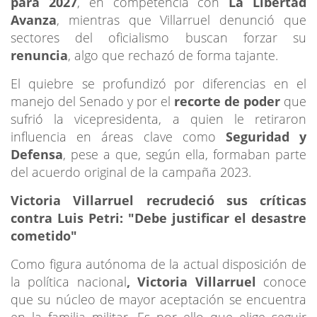
para 2027
, en competencia con
La Libertad
Avanza
, mientras que Villarruel denunció que
sectores del oficialismo buscan forzar su
renuncia
, algo que rechazó de forma tajante.
El quiebre se profundizó por diferencias en el
manejo del Senado y por el
recorte de poder
que
sufrió la vicepresidenta, a quien le retiraron
influencia en áreas clave como
Seguridad y
Defensa
, pese a que, según ella, formaban parte
del acuerdo original de la campaña 2023.
Victoria Villarruel recrudeció sus críticas
contra Luis Petri: "Debe justificar el desastre
cometido"
Como figura autónoma de la actual disposición de
la política nacional
, Victoria Villarruel
conoce
que su núcleo de mayor aceptación se encuentra
en la familia militar. Es por ello que elige seguir