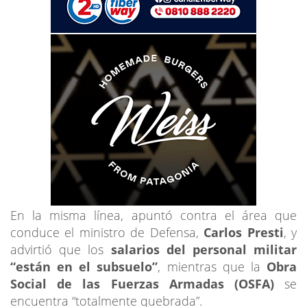
En la misma línea, apuntó contra el área que
conduce el ministro de Defensa,
Carlos Presti
, y
advirtió que los
salarios del personal militar
“están en el subsuelo”
, mientras que la
Obra
Social de las Fuerzas Armadas (OSFA)
se
encuentra “totalmente quebrada”.