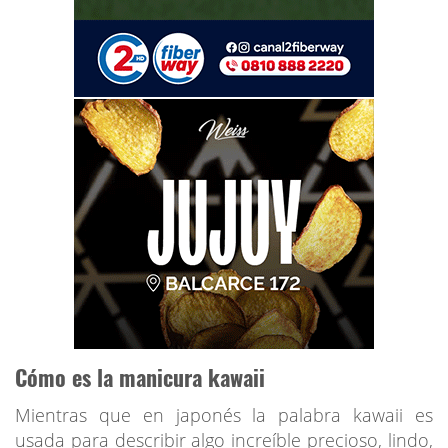
Cómo es la manicura kawaii
Mientras que en japonés la palabra kawaii es
usada para describir algo increíble precioso, lindo,