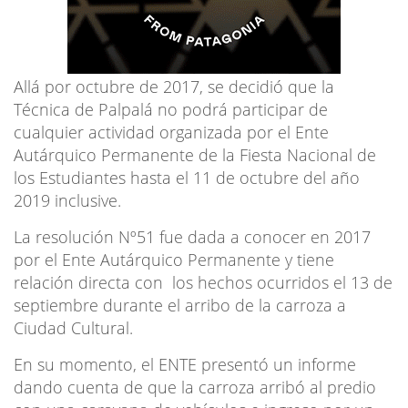
Allá por octubre de 2017, se decidió que la
Técnica de Palpalá no podrá participar de
cualquier actividad organizada por el Ente
Autárquico Permanente de la Fiesta Nacional de
los Estudiantes hasta el 11 de octubre del año
2019 inclusive.
La resolución Nº51 fue dada a conocer en 2017
por el Ente Autárquico Permanente y tiene
relación directa con los hechos ocurridos el 13 de
septiembre durante el arribo de la carroza a
Ciudad Cultural.
En su momento, el ENTE presentó un informe
dando cuenta de que la carroza arribó al predio