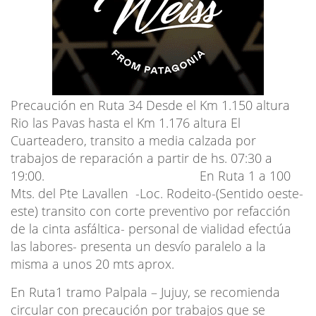
Precaución en Ruta 34 Desde el Km 1.150 altura
Rio las Pavas hasta el Km 1.176 altura El
Cuarteadero, transito a media calzada por
trabajos de reparación a partir de hs. 07:30 a
19:00. En Ruta 1 a 100
Mts. del Pte Lavallen -Loc. Rodeito-(Sentido oeste-
este) transito con corte preventivo por refacción
de la cinta asfáltica- personal de vialidad efectúa
las labores- presenta un desvío paralelo a la
misma a unos 20 mts aprox.
En Ruta1 tramo Palpala – Jujuy, se recomienda
circular con precaución por trabajos que se