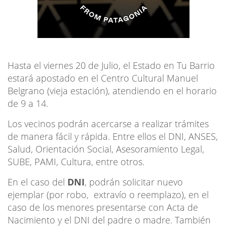
Hasta el viernes 20 de Julio, el Estado en Tu Barrio
estará apostado en el Centro Cultural Manuel
Belgrano (vieja estación), atendiendo en el horario
de 9 a 14.
Los vecinos podrán acercarse a realizar trámites
de manera fácil y rápida. Entre ellos el DNI, ANSES,
Salud, Orientación Social, Asesoramiento Legal,
SUBE, PAMI, Cultura, entre otros.
En el caso del
DNI
, podrán solicitar nuevo
ejemplar (por robo, extravío o reemplazo), en el
caso de los menores presentarse con Acta de
Nacimiento y el DNI del padre o madre. También