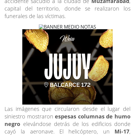
accidente sacudió a la ciudad de
Muzaffarabad
,
capital del territorio, donde se realizaron los
funerales de las víctimas.
Las imágenes que circularon desde el lugar del
siniestro mostraron
espesas columnas de humo
negro
elevándose detrás de los edificios donde
cayó la aeronave. El helicóptero, un
Mi-17
,