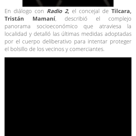
En diálogo con
Radio 2
,
el concejal de
Tilcara,
Tristán Mamaní
, describió el complejo
panorama socioeconómico que atraviesa la
localidad y detalló las últimas medidas adoptadas
por el cuerpo deliberativo para intentar proteger
el bolsillo de los vecinos y comerciantes.