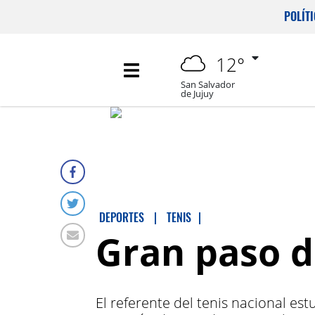
POLÍT
12°
San Salvador
de Jujuy
DEPORTES
|
TENIS
|
Gran paso d
El referente del tenis nacional es