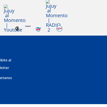
ibite al
letter
actanos