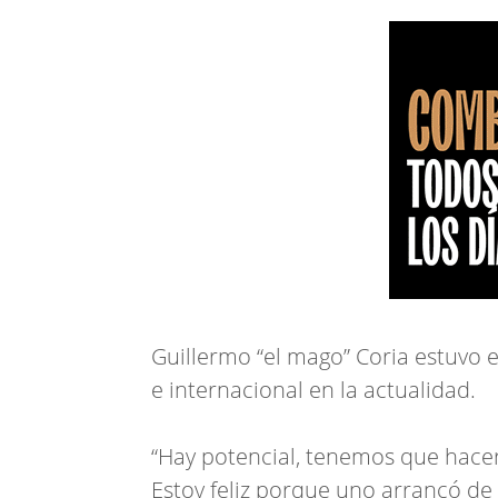
Guillermo “el mago” Coria estuvo 
e internacional en la actualidad.
“Hay potencial, tenemos que hacer
Estoy feliz porque uno arrancó de