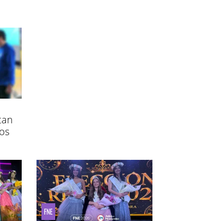
tan
los
FNE