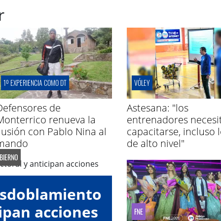
r
1º EXPERIENCIA COMO DT
VÓLEY
Defensores de
Astesana: "los
Monterrico renueva la
entrenadores necesi
ilusión con Pablo Nina al
capacitarse, incluso 
mando
de alto nivel"
OBIERNO
esdoblamiento
cipan acciones
FNE