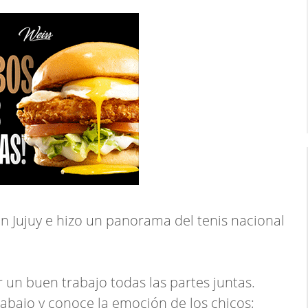
en Jujuy e hizo un panorama del tenis nacional
 un buen trabajo todas las partes juntas.
 abajo y conoce la emoción de los chicos;