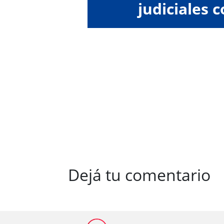
judiciales c
"colect
Dejá tu comentario