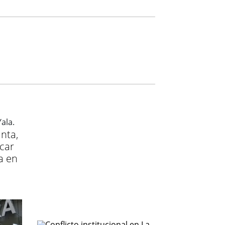
nta,
icar
a en