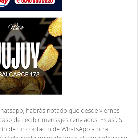
u Whatsapp, habrás notado que desde viernes
caso de recibir mensajes renviados. Es así: Si
audio de un contacto de WhatsApp a otra