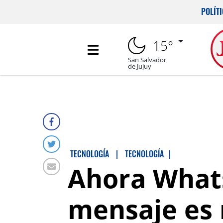
POLÍT
15°
San Salvador
de Jujuy
TECNOLOGÍA
|
TECNOLOGÍA
|
Ahora What
mensaje es 