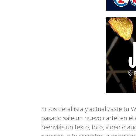
Si sos detallista y actualizaste t
pasado sale un nuevo cartel en el 
reenviás un texto, foto, video o 