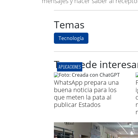
mensajes y hacer saber al receptor 
Temas
Tecnología
Te puede interesa
APLICACIONES
WhatsApp prepara una
buena noticia para los
que meten la pata al
publicar Estados