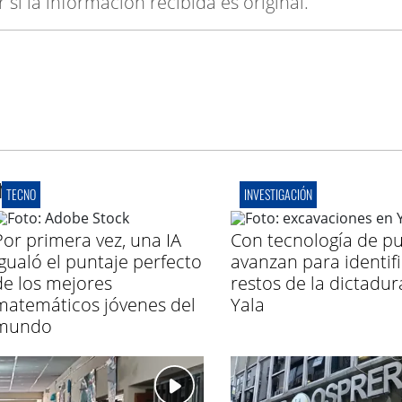
si la información recibida es original.
r
TECNO
INVESTIGACIÓN
Por primera vez, una IA
Con tecnología de pu
igualó el puntaje perfecto
avanzan para identif
de los mejores
restos de la dictadur
matemáticos jóvenes del
Yala
mundo