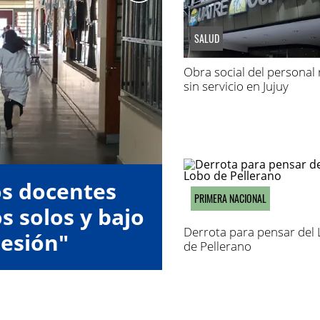
SALUD
Obra social del personal 
sin servicio en Jujuy
os docentes
PRIMERA NACIONAL
s solos y bajo
Derrota para pensar del
esión"
de Pellerano