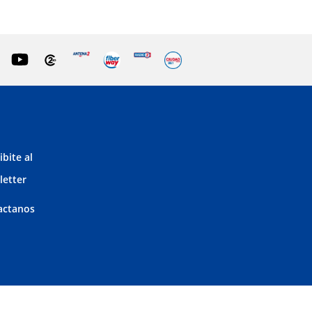
ibite al
letter
actanos