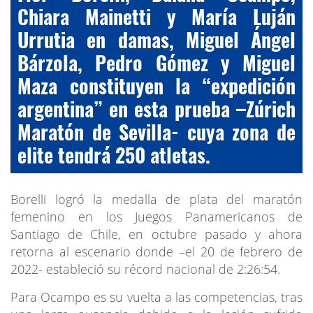
Chiara Mainetti y María Luján
Urrutia en damas, Miguel Ángel
Bárzola, Pedro Gómez y Miguel
Maza constituyen la “expedición
argentina” en esta prueba –Zúrich
Maratón de Sevilla- cuya zona de
elite tendrá 250 atletas.
Borelli logró la medalla de plata del maratón
femenino en los Juegos Panamericanos de
Santiago de Chile, en octubre pasado y ahora
retorna al escenario donde –el 20 de febrero de
2022- estableció su récord nacional de 2:26:54.
Para Ocampo es su vuelta a las competencias, tras