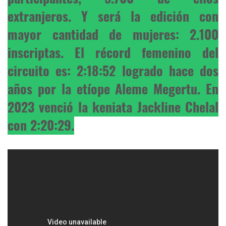
extranjeros. Y será la edición con
mayor cantidad de mujeres: 2.100
inscriptas. El récord femenino del
circuito es: 2:18:52 logrado hace dos
años por la etíope Aleme Megertu. En
2023 venció la keniata Jackline Chelal
con 2:20:29.