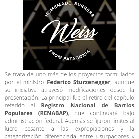
Se trata de uno más de los proyectos formulados
por el ministro
Federico Sturzenegger
, aunque
su iniciativa atravesó modificaciones desde la
presentación. La principal fue el retiro del capítulo
referido al
Registro Nacional de Barrios
Populares (RENABAP)
, que continuará bajo
administración federal. Además se fijaron límites al
lucro cesante a las expropiaciones y la
categorización diferenciada entre usurpadores y