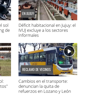
EN JUJUY
l sol
Déficit habitacional en Jujuy: el
ing de
IVUJ excluye a los sectores
informales
RECLAMO DE VECINOS
l:
Cambios en el transporte:
tos"
denuncian la quita de
refuerzos en Lozano y León