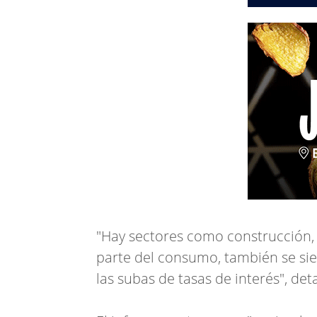
"Hay sectores como construcción, 
parte del consumo, también se sie
las subas de tasas de interés", det