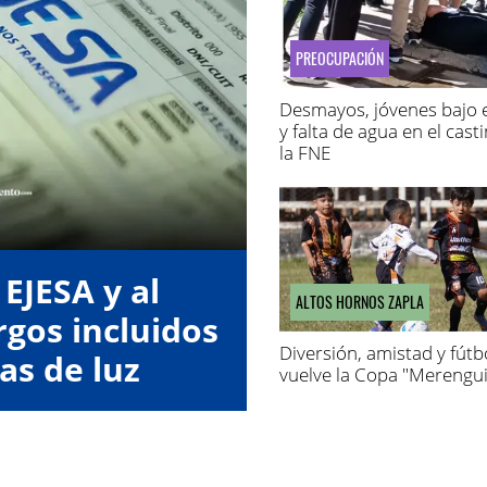
PREOCUPACIÓN
Desmayos, jóvenes bajo e
y falta de agua en el cast
la FNE
EJESA y al
ALTOS HORNOS ZAPLA
gos incluidos
Diversión, amistad y fútbo
as de luz
vuelve la Copa "Merengui