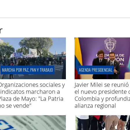
r
MARCHA POR PAZ, PAN Y TRABAJO
AGENDA PRESIDENCIAL
Organizaciones sociales y
Javier Milei se reunió
sindicatos marcharon a
el nuevo presidente 
Plaza de Mayo: "La Patria
Colombia y profundi
no se vende"
alianza regional