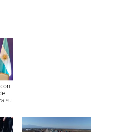
 con
de
za su