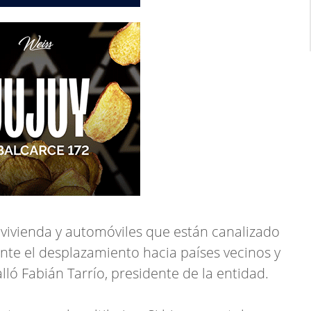
vivienda y automóviles que están canalizado
nte el desplazamiento hacia países vecinos y
alló Fabián Tarrío, presidente de la entidad.