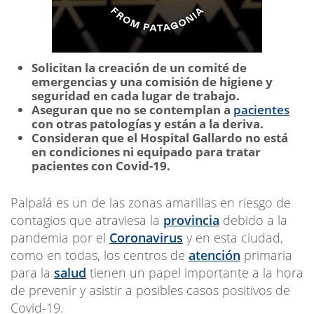
Solicitan la creación de un comité de
emergencias y una comisión de higiene y
seguridad en cada lugar de trabajo.
Aseguran que no se contemplan a
pacientes
con otras patologías y están a la deriva.
Consideran que el Hospital Gallardo no está
en condiciones ni equipado para tratar
pacientes con Covid-19.
Palpalá es un de las zonas amarillas en riesgo de
contagios que atraviesa la
provincia
debido a la
pandemia por el
Coronavirus
y en esta ciudad,
como en todas, los centros de
atención
primaria
para la
salud
tienen un papel importante a la hora
de prevenir y asistir a posibles casos positivos de
Covid-19.