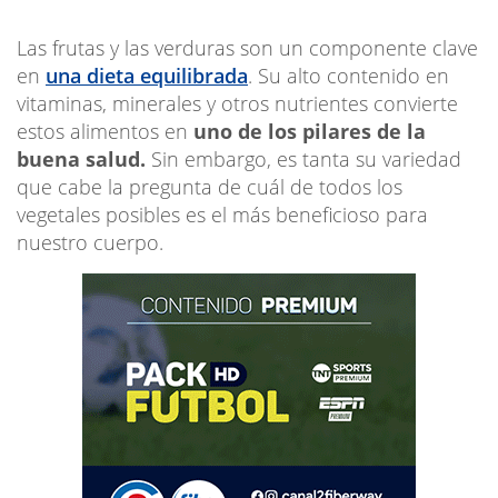
Las frutas y las verduras son un componente clave
en
una dieta equilibrada
. Su alto contenido en
vitaminas, minerales y otros nutrientes convierte
estos alimentos en
uno de los pilares de la
buena salud.
Sin embargo, es tanta su variedad
que cabe la pregunta de cuál de todos los
vegetales posibles es el más beneficioso para
nuestro cuerpo.