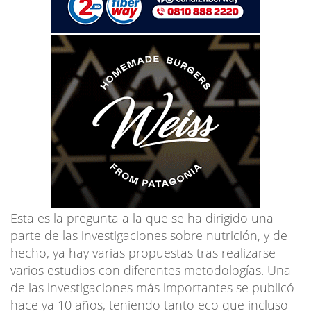
Esta es la pregunta a la que se ha dirigido una
parte de las investigaciones sobre nutrición, y de
hecho, ya hay varias propuestas tras realizarse
varios estudios con diferentes metodologías. Una
de las investigaciones más importantes se publicó
hace ya 10 años, teniendo tanto eco que incluso