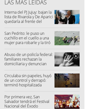
LAS MÁS LEÍDAS
Interna del PJ Jujuy: bajan la
lista de Rivarola y De Aparici
quedaría al frente del
partido
San Pedrito: le puso un
cuchillo en el cuello a una
mujer para robarle y la tiró
al suelo
Abuso de un policía federal:
familiares rechazan la
domiciliaria y denuncian
graves amenazas
Circulaba sin papeles, huyó
de un control y derrapó:
terminó hospitalizada
Por primera vez, San
Salvador tendrá el Festival
Nacional del Éxodo