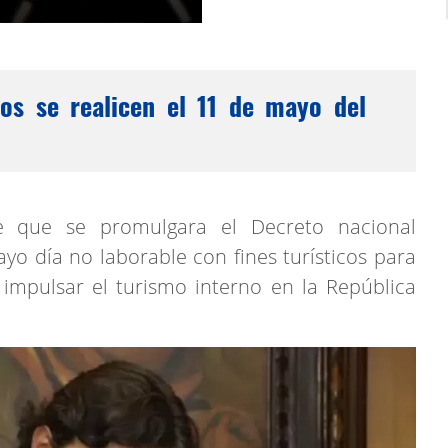
os se realicen el 11 de mayo del
e que se promulgara el Decreto nacional
yo día no laborable con fines turísticos para
 impulsar el turismo interno en la República