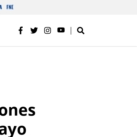
A
FNE
iones
mayo