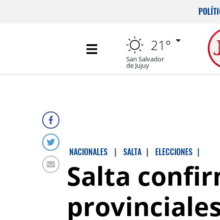
POLÍT
21°
San Salvador
de Jujuy
NACIONALES
|
SALTA
|
ELECCIONES
|
Salta confi
provinciale