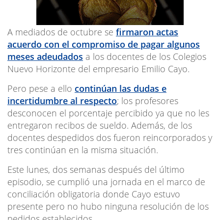
A mediados de octubre se
firmaron actas
acuerdo con el compromiso de pagar algunos
meses adeudados
a los docentes de los Colegios
Nuevo Horizonte del empresario Emilio Cayo.
Pero pese a ello
continúan las dudas e
incertidumbre al respecto
; los profesores
desconocen el porcentaje percibido ya que no les
entregaron recibos de sueldo. Además, de los
docentes despedidos dos fueron reincorporados y
tres continúan en la misma situación.
Este lunes, dos semanas después del último
episodio, se cumplió una jornada en el marco de
conciliación obligatoria donde Cayo estuvo
presente pero no hubo ninguna resolución de los
pedidos establecidos.