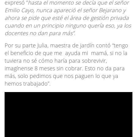
expresó “
hasta el momento se decía que el señor
Emilio Cayo, nunca apareció el señor Bejarano y
ahora se pide que esté el área de gestión privada
cuando en un principio ninguno quería eso, ya los
docentes no dan para más”
.
Por su parte Julia, maestra de jardín contó “tengo
el beneficio de que me ayuda mi mamá, si no la
tuviera no sé cómo haría para sobrevivir,
imagínense 8 meses sin cobrar. Esto no da para
más, solo pedimos que nos paguen lo que ya
hemos trabajado”.