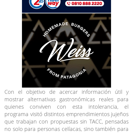
Con el objetivo de acercar información útil y
mostrar alternativas gastronómicas reales para
quienes conviven con esta intolerancia, el
programa visitó distintos emprendimientos jujeños
que trabajan con propuestas sin TACC, pensadas
no solo para personas celíacas, sino también para