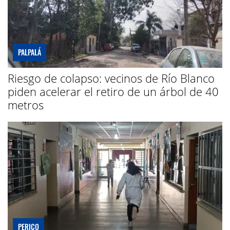
PALPALÁ
Riesgo de colapso: vecinos de Río Blanco
piden acelerar el retiro de un árbol de 40
metros
PERICO