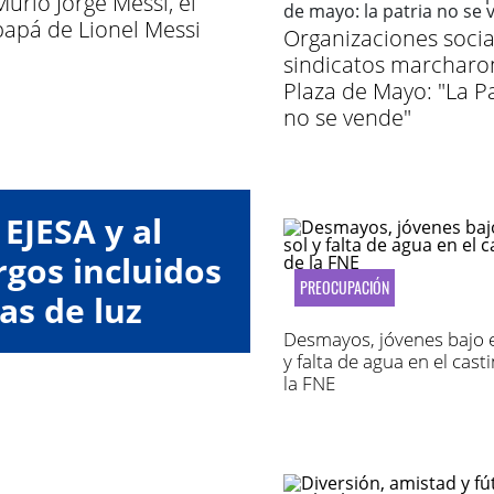
Murió Jorge Messi, el
papá de Lionel Messi
Organizaciones socia
sindicatos marcharo
Plaza de Mayo: "La Pa
no se vende"
EJESA y al
gos incluidos
PREOCUPACIÓN
as de luz
Desmayos, jóvenes bajo e
y falta de agua en el cast
la FNE