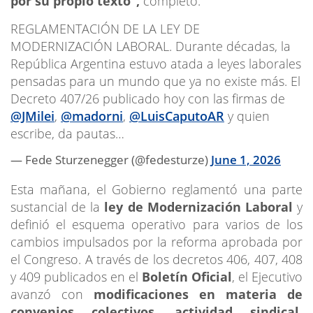
por su propio texto”,
completó.
REGLAMENTACIÓN DE LA LEY DE
MODERNIZACIÓN LABORAL. Durante décadas, la
República Argentina estuvo atada a leyes laborales
pensadas para un mundo que ya no existe más. El
Decreto 407/26 publicado hoy con las firmas de
@JMilei
,
@madorni
,
@LuisCaputoAR
y quien
escribe, da pautas…
— Fede Sturzenegger (@fedesturze)
June 1, 2026
Esta mañana, el Gobierno reglamentó una parte
sustancial de la
ley de Modernización Laboral
y
definió el esquema operativo para varios de los
cambios impulsados por la reforma aprobada por
el Congreso. A través de los decretos 406, 407, 408
y 409 publicados en el
Boletín Oficial
, el Ejecutivo
avanzó con
modificaciones en materia de
convenios colectivos, actividad sindical,