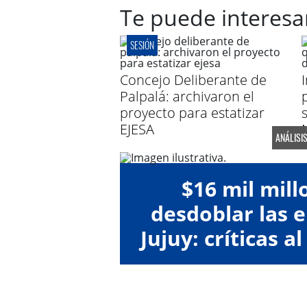
Te puede interesa
SESIÓN
Concejo Deliberante de
Palpalá: archivaron el
proyecto para estatizar
EJESA
ANÁLISIS
$16 mil mill
desdoblar las e
Jujuy: críticas a
el co