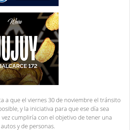
ta a que el viernes 30 de noviembre el tránsito
sible, y la iniciativa para que ese día sea
vez cumpliría con el objetivo de tener una
autos y de personas.