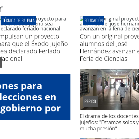
r
TÉCNICA DE PALPALÁ
EDUCACIÓN
Impulsan un proyecto
Con un original proy
para que el Éxodo Jujeño
alumnos del José
sea declarado Feriado
Hernández avanzan e
Nacional
Feria de Ciencias
ones para
lecciones en
PERICO
l gobierno por
El drama de los docentes
sto
jujeños: "Estamos solos y
mucha presión"