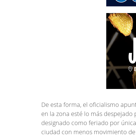
De esta forma, el oficialismo apun
en la zona esté lo más despejado po
designado como feriado por única 
ciudad con menos movimiento de 