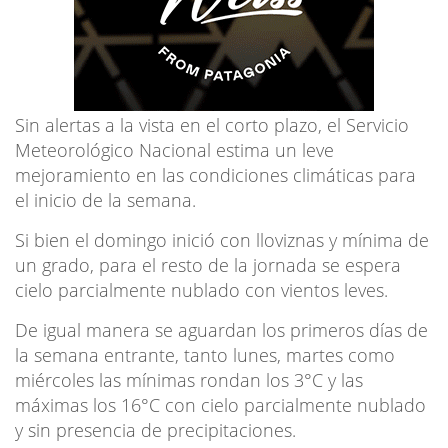
Sin alertas a la vista en el corto plazo, el Servicio
Meteorológico Nacional estima un leve
mejoramiento en las condiciones climáticas para
el inicio de la semana.
Si bien el domingo inició con lloviznas y mínima de
un grado, para el resto de la jornada se espera
cielo parcialmente nublado con vientos leves.
De igual manera se aguardan los primeros días de
la semana entrante, tanto lunes, martes como
miércoles las mínimas rondan los 3°C y las
máximas los 16°C con cielo parcialmente nublado
y sin presencia de precipitaciones.