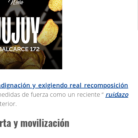
ndignación y exigiendo real recomposición
medidas de fuerza como un reciente “
ruidazo
terior.
ta y movilización