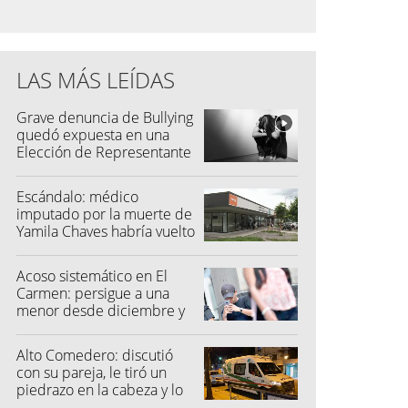
LAS MÁS LEÍDAS
Grave denuncia de Bullying
quedó expuesta en una
Elección de Representante
Escándalo: médico
imputado por la muerte de
Yamila Chaves habría vuelto
a atender
Acoso sistemático en El
Carmen: persigue a una
menor desde diciembre y
su madre fue a la Justicia
Alto Comedero: discutió
con su pareja, le tiró un
piedrazo en la cabeza y lo
dejó inconsciente