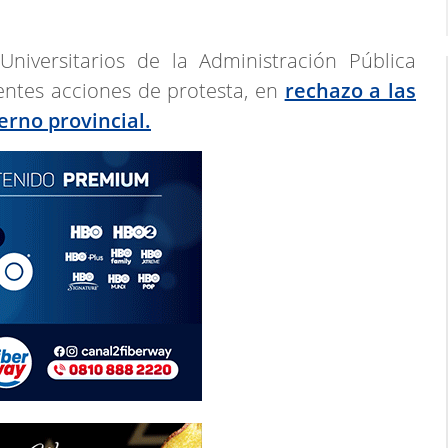
Universitarios de la Administración Pública
entes acciones de protesta, en
rechazo a las
erno provincial.