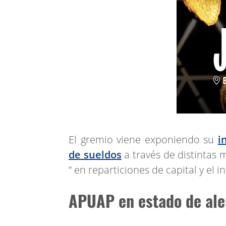
El gremio viene exponiendo su
i
de sueldos
a través de distintas 
” en reparticiones de capital y el in
APUAP en estado de aler