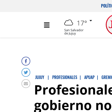
POLÍT
17°
San Salvador
de Jujuy
JUJUY
|
PROFESIONALES
|
APUAP
|
GREMI
Profesional
gobierno no