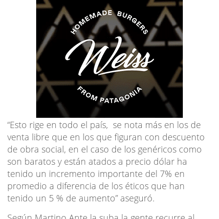
“Esto rige en todo el país, se nota más en los de
venta libre que en los que figuran con descuento
de obra social, en el caso de los genéricos como
son baratos y están atados a precio dólar ha
tenido un incremento importante del 7% en
promedio a diferencia de los éticos que han
tenido un 5 % de aumento” aseguró.
Según Martino Ante la suba la gente recurre al