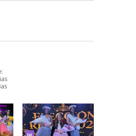
e:
ñas
ias
FNE