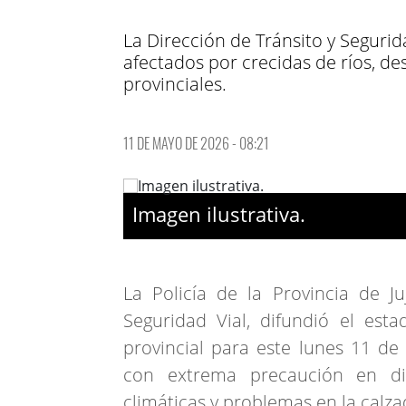
La Dirección de Tránsito y Segurid
afectados por crecidas de ríos, d
provinciales.
11 DE MAYO DE 2026 - 08:21
Imagen ilustrativa.
La Policía de la Provincia de Ju
Seguridad Vial, difundió el esta
provincial para este lunes 11 de 
con extrema precaución en dis
climáticas y problemas en la calza