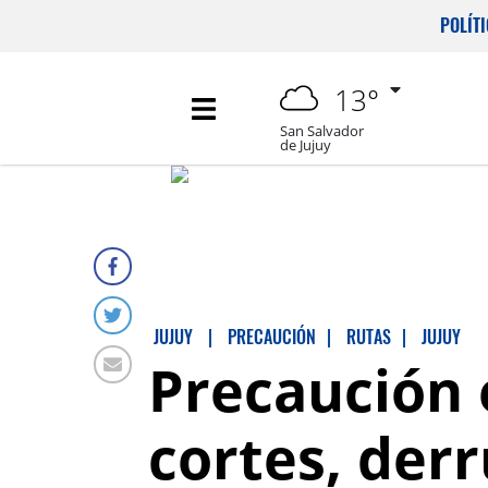
POLÍT
13°
San Salvador
de Jujuy
JUJUY
|
PRECAUCIÓN
|
RUTAS
|
JUJUY
Precaución 
cortes, der