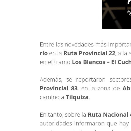
Entre las novedades más importan
río
en la
Ruta Provincial 22
, a la
en el tramo
Los Blancos – El Cuc
Además, se reportaron sector
Provincial 83
, en la zona de
Ab
camino a
Tilquiza
.
En tanto, sobre la
Ruta Nacional 
autoridades informaron que hay