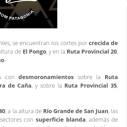
tes, se encuentran los cortes por
crecida de
 altura de
El Pongo
, y en la
Ruta Provincial 20
,
ho
.
es con
desmoronamientos
sobre la
Ruta
ra de Caña
, y sobre la
Ruta Provincial 35
,
40
, a la altura de
Río Grande de San Juan
, las
 sectores con
superficie blanda
, además de