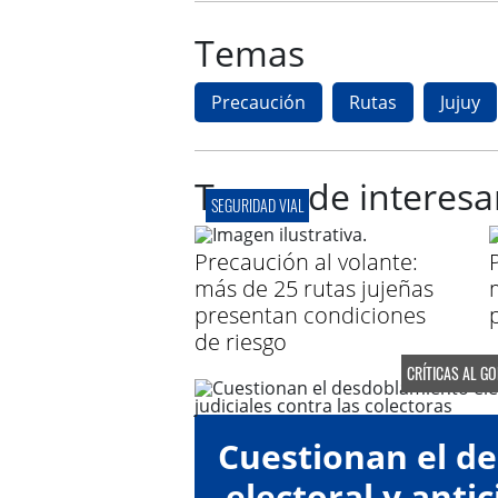
Temas
Precaución
Rutas
Jujuy
Te puede interesa
SEGURIDAD VIAL
Precaución al volante:
más de 25 rutas jujeñas
presentan condiciones
de riesgo
CRÍTICAS AL G
Cuestionan el d
electoral y anti