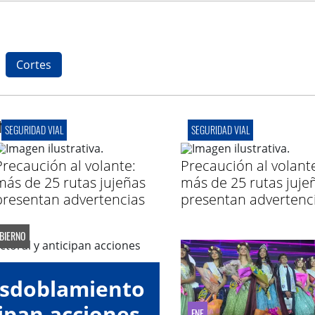
Cortes
r
SEGURIDAD VIAL
SEGURIDAD VIAL
Precaución al volante:
Precaución al volant
más de 25 rutas jujeñas
más de 25 rutas juje
presentan advertencias
presentan advertenc
OBIERNO
esdoblamiento
cipan acciones
FNE