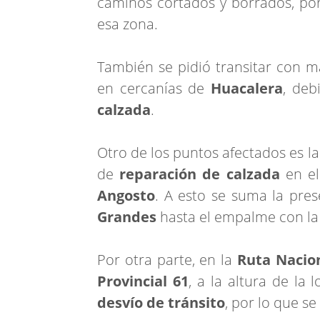
caminos cortados y borrados, por
esa zona.
También se pidió transitar con 
en cercanías de
Huacalera
, deb
calzada
.
Otro de los puntos afectados es l
de
reparación de calzada
en el
Angosto
. A esto se suma la pre
Grandes
hasta el empalme con l
Por otra parte, en la
Ruta Nacio
Provincial 61
, a la altura de la 
desvío de tránsito
, por lo que se