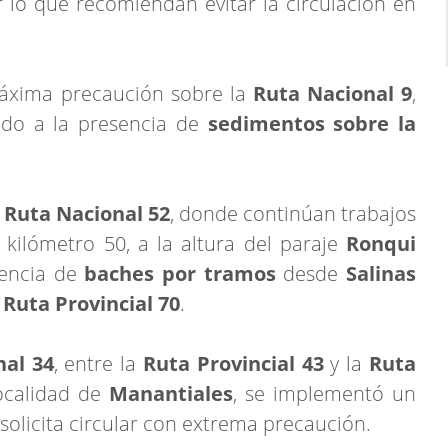
 lo que recomiendan evitar la circulación en
máxima precaución sobre la
Ruta Nacional 9
,
ido a la presencia de
sedimentos sobre la
a
Ruta Nacional 52
, donde continúan trabajos
 kilómetro 50, a la altura del paraje
Ronqui
sencia de
baches por tramos
desde
Salinas
a
Ruta Provincial 70
.
nal 34
, entre la
Ruta Provincial 43
y la
Ruta
localidad de
Manantiales
, se implementó un
 solicita circular con extrema precaución.