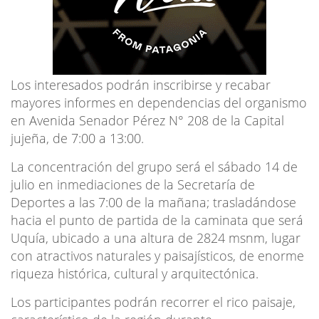
Los interesados podrán inscribirse y recabar
mayores informes en dependencias del organismo
en Avenida Senador Pérez N° 208 de la Capital
jujeña, de 7:00 a 13:00.
La concentración del grupo será el sábado 14 de
julio en inmediaciones de la Secretaría de
Deportes a las 7:00 de la mañana; trasladándose
hacia el punto de partida de la caminata que será
Uquía, ubicado a una altura de 2824 msnm, lugar
con atractivos naturales y paisajísticos, de enorme
riqueza histórica, cultural y arquitectónica.
Los participantes podrán recorrer el rico paisaje,