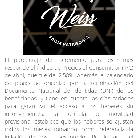
El porcentaje de incremento para este mes
responde al Índice de Precios al Consumidor (IPC)
de abril, que fue del 2,58%. Además, el calendario
de pagos se organiza por la terminación del
Documento Nacional de Identidad (DNI) de los
beneficiarios, y tiene en cuenta los días feriados
para garantizar el acceso a los haberes sin
inconvenientes. La fórmula de movilidad
previsional establece que los haberes se ajustan
todos los meses tomando como referencia la
inflación de dos meses previos. Por lo tanto, el