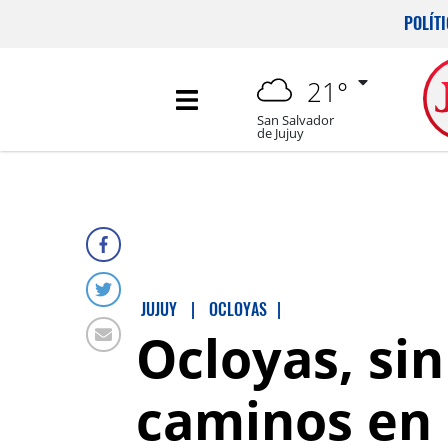
POLÍT
21°
San Salvador
de Jujuy
JUJUY
|
OCLOYAS
|
Ocloyas, sin
caminos en