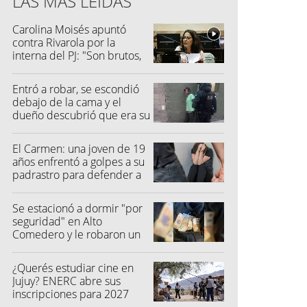
LAS MÁS LEÍDAS
Carolina Moisés apuntó
contra Rivarola por la
interna del PJ: "Son brutos,
quisieron hacer fraude"
Entró a robar, se escondió
debajo de la cama y el
dueño descubrió que era su
vecino
El Carmen: una joven de 19
años enfrentó a golpes a su
padrastro para defender a
su madre
Se estacionó a dormir "por
seguridad" en Alto
Comedero y le robaron un
millón de pesos
¿Querés estudiar cine en
Jujuy? ENERC abre sus
inscripciones para 2027