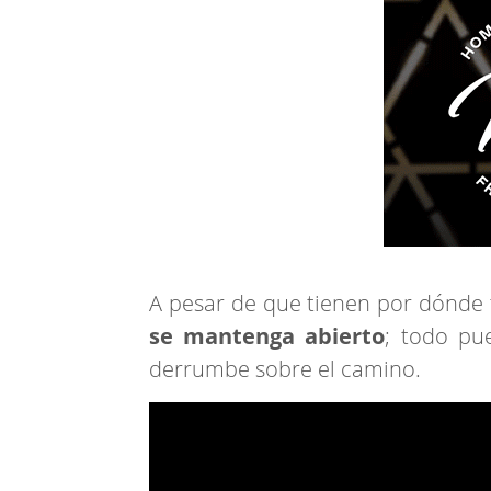
A pesar de que tienen por dónde t
se mantenga abierto
; todo pu
derrumbe sobre el camino.