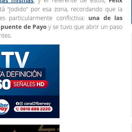
 las mismas
, y el referente de estos,
Félix
stá “jodido” por esa zona, recordando que la
s particularmente conflictiva:
una de las
l puente de Payo
y se tuvo que abrir un paso
ntes.