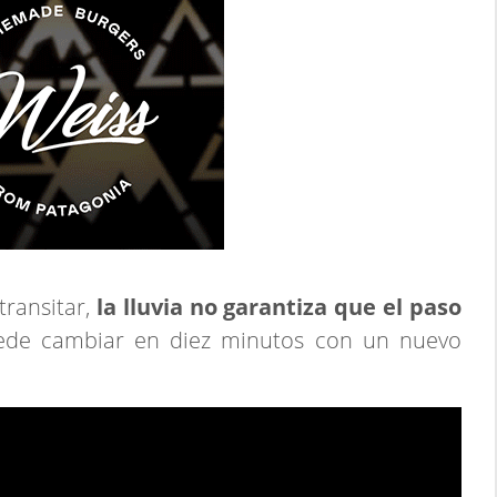
ransitar,
la lluvia no garantiza que el paso
ede cambiar en diez minutos con un nuevo