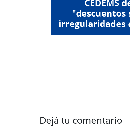
CEDEMS d
"descuentos s
irregularidades 
de su
Dejá tu comentario