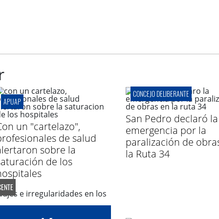
r
CONCEJO DELIBERANTE
APUAP
San Pedro declaró la
Con un "cartelazo",
emergencia por la
profesionales de salud
paralización de obra
alertaron sobre la
la Ruta 34
saturación de los
hospitales
ENTE