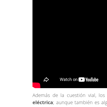
Además de la cuestión vial, los 
eléctrica
; aunque también es alg