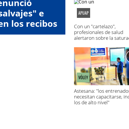
enunció
alvajes" e
APUAP
en los recibos
Con un "cartelazo",
eldo
profesionales de salud
alertaron sobre la satura
de los hospitales
VÓLEY
Astesana: "los entrenado
necesitan capacitarse, in
los de alto nivel"