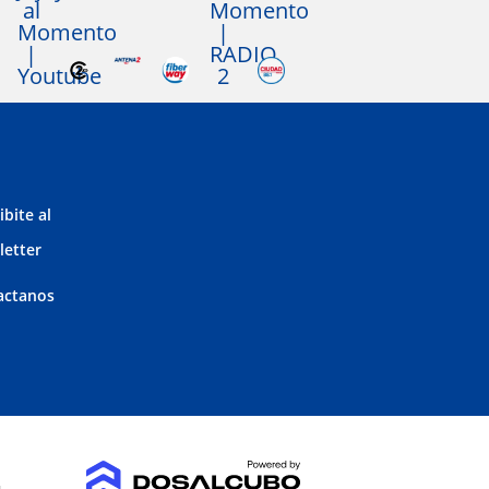
ibite al
letter
actanos