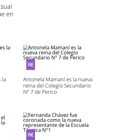
sual
ue en
FNE
 la
Antonela Mamaní es la nueva
reina del Colegio Secundario
N° 7 de Perico
FNE