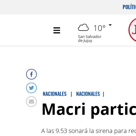
POLÍT
10°
San Salvador
de Jujuy
NACIONALES
|
NACIONALES
|
Macri partic
A las 9.53 sonará la sirena para re