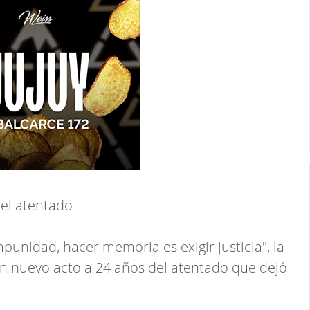
del atentado
punidad, hacer memoria es exigir justicia", la
n nuevo acto a 24 años del atentado que dejó