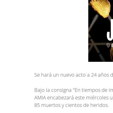
Se hará un nuevo acto a 24 años 
Bajo la consigna "En tiempos de im
AMIA encabezará este miércoles u
85 muertos y cientos de heridos.