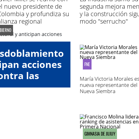
el nuevo presidente de
segunda mejora men
Colombia y profundiza su
y la construcción sig
alianza regional
modo "serrucho"
OBIERNO
esdoblamiento
cipan acciones
FNE
ontra las
María Victoria Morales es
oras"
nueva representante del
Nueva Siembra
GIMNASIA DE JUJUY