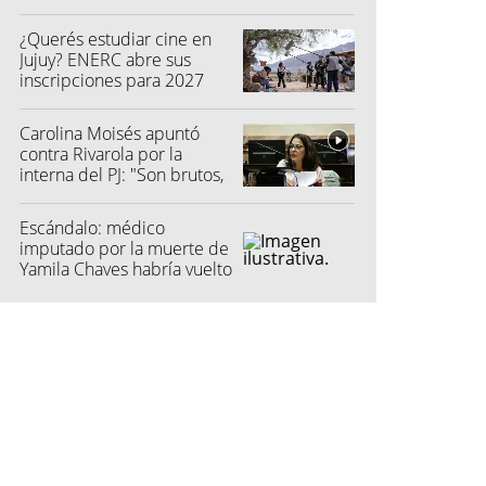
su madre fue a la Justicia
¿Querés estudiar cine en
Jujuy? ENERC abre sus
inscripciones para 2027
Carolina Moisés apuntó
contra Rivarola por la
interna del PJ: "Son brutos,
quisieron hacer fraude"
Escándalo: médico
imputado por la muerte de
Yamila Chaves habría vuelto
a atender